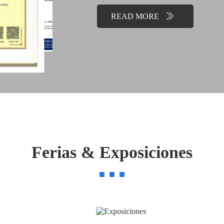
READ MORE

Ferias & Exposiciones