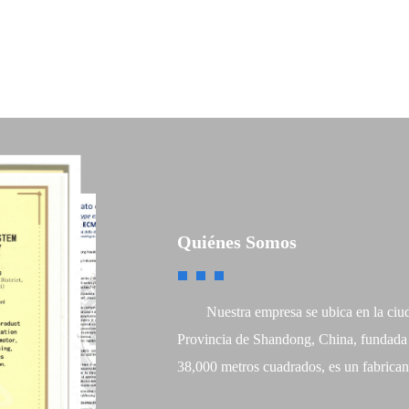
a empresa tiene más de sesenta patentes nacionales, los productos de la compa
asado la certificación internacional del sistema de gestión de calidad ISO9001, 
certificación del sistema de gestión ambiental ISO24001, la ue ce y eac y otras
certificaciones.
Quiénes Somos
Nuestra empresa se ubica en la ciudad
Provincia de Shandong, China, fundada 
38,000 metros cuadrados, es un fabrican