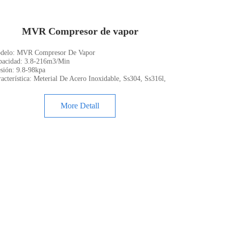
MVR Compresor de vapor
delo: MVR Compresor De Vapor
pacidad: 3.8-216m3/Min
esión: 9.8-98kpa
acterística: Meterial De Acero Inoxidable, Ss304, Ss316l,
More Detall