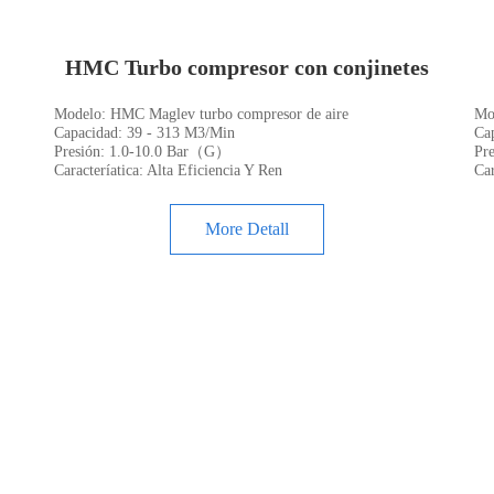
HMC Turbo compresor con conjinetes
Modelo: HMC Maglev turbo compresor de aire
Mo
m...
Capacidad: 39 - 313 M3/Min
Ca
Presión: 1.0-10.0 Bar（G）
Pr
Caracteríatica: Alta Eficiencia Y Ren
Car
Ss
More Detall
Casos de aplicación