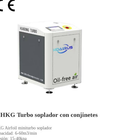
HKG Turbo soplador con conjinetes
G Airfoil miniturbo soplador
de...
pacidad: 6-60m3/min
esión: 15-40kpa